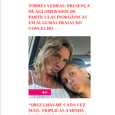
TORRES VEDRAS: PRESENÇA
DE AGLOMERADOS DE
PARTÍCULAS INORGÂNICAS
EM ALGUMAS PRAIAS DO
CONCELHO
“ORGULHAS-ME CADA VEZ
MAIS. TRIPLICAS A MINHA