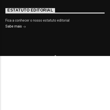
ESTATUTO EDITORIAL
Fica a conhecer o nosso estatuto editorial
Sabe mais
© 2023 On Fm, Todos os direitos reservados. Por
Slingshot
NOTÍCIAS
EVENTOS
VÍDEOS
CONTACTOS