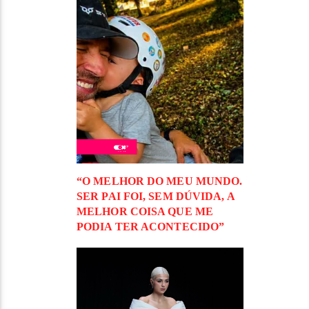
“O MELHOR DO MEU MUNDO.
SER PAI FOI, SEM DÚVIDA, A
MELHOR COISA QUE ME
PODIA TER ACONTECIDO”