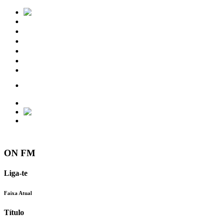
Notícias
Eventos
Vídeos
Torres Vedras
Contactos
ON FM
Liga-te
Faixa Atual
Título