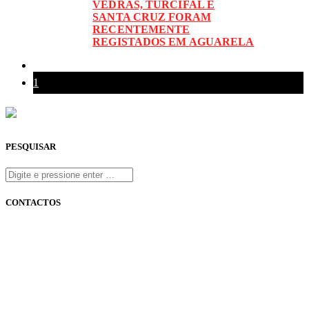
VEDRAS, TURCIFAL E
SANTA CRUZ FORAM
RECENTEMENTE
REGISTADOS EM AGUARELA
1
PESQUISAR
CONTACTOS
onfm.pt
261 322 318
geral@onfm.pt
Rua Ana Maria Bastos, Bloco 1, Lojas 7 e 8 - Torres Vedras