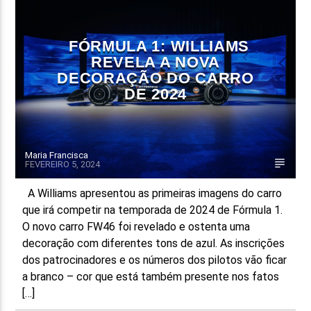
FAIXA ATUAL
FÓRMULA 1: WILLIAMS
TÍTULO
REVELA A NOVA
ARTISTA
DECORAÇÃO DO CARRO
DE 2024
Maria Francisca
FEVEREIRO 5, 2024
ON FM
A Williams apresentou as primeiras imagens do carro
que irá competir na temporada de 2024 de Fórmula 1.
O novo carro FW46 foi revelado e ostenta uma
decoração com diferentes tons de azul. As inscrições
dos patrocinadores e os números dos pilotos vão ficar
a branco – cor que está também presente nos fatos
[…]