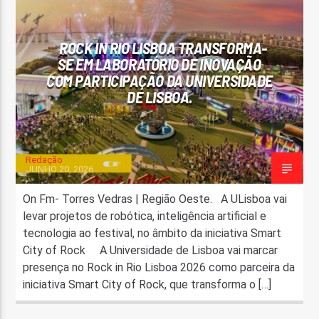
FAIXA ATUAL
ROCK IN RIO LISBOA TRANSFORMA-
TÍTULO
SE EM LABORATÓRIO DE INOVAÇÃO
ARTISTA
COM PARTICIPAÇÃO DA UNIVERSIDADE
DE LISBOA.
Redação
JUNHO 20, 2026
ON FM
On Fm- Torres Vedras | Região Oeste. A ULisboa vai
levar projetos de robótica, inteligência artificial e
tecnologia ao festival, no âmbito da iniciativa Smart
City of Rock A Universidade de Lisboa vai marcar
presença no Rock in Rio Lisboa 2026 como parceira da
iniciativa Smart City of Rock, que transforma o […]