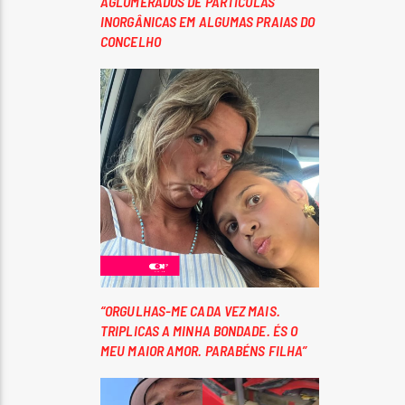
AGLOMERADOS DE PARTÍCULAS
INORGÂNICAS EM ALGUMAS PRAIAS DO
CONCELHO
“ORGULHAS-ME CADA VEZ MAIS.
TRIPLICAS A MINHA BONDADE. ÉS O
MEU MAIOR AMOR. PARABÉNS FILHA”