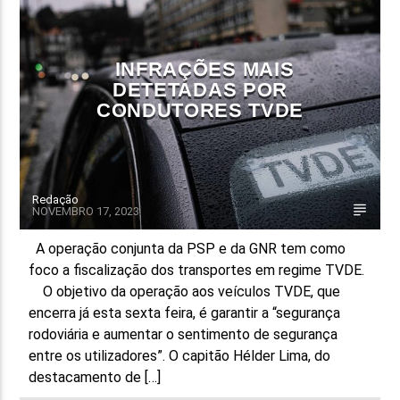
FAIXA ATUAL
TÍTULO
INFRAÇÕES MAIS
ARTISTA
DETETADAS POR
CONDUTORES TVDE
Redação
NOVEMBRO 17, 2023
ON FM
A operação conjunta da PSP e da GNR tem como
foco a fiscalização dos transportes em regime TVDE.
O objetivo da operação aos veículos TVDE, que
encerra já esta sexta feira, é garantir a “segurança
rodoviária e aumentar o sentimento de segurança
entre os utilizadores”. O capitão Hélder Lima, do
destacamento de […]