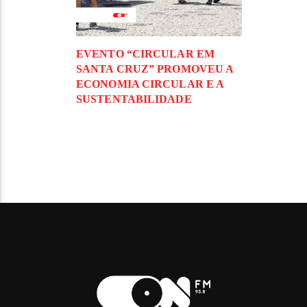
EVENTO “CIRCULAR EM
SANTA CRUZ” PROMOVEU A
ECONOMIA CIRCULAR E A
SUSTENTABILIDADE