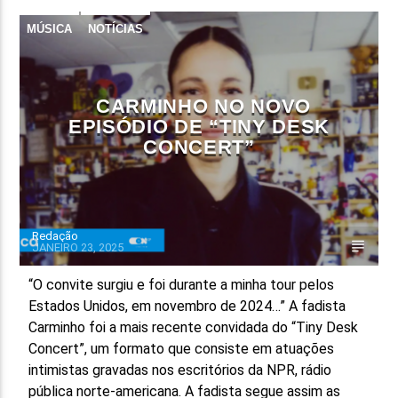
MÚSICA
NOTÍCIAS
FAIXA ATUAL
TÍTULO
ARTISTA
CARMINHO NO NOVO
EPISÓDIO DE “TINY DESK
CONCERT”
ON FM
Redação
JANEIRO 23, 2025
“O convite surgiu e foi durante a minha tour pelos
Estados Unidos, em novembro de 2024…” A fadista
Carminho foi a mais recente convidada do “Tiny Desk
Concert”, um formato que consiste em atuações
intimistas gravadas nos escritórios da NPR, rádio
pública norte-americana. A fadista segue assim as