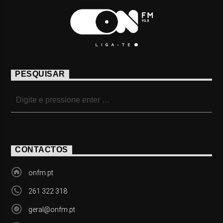
PESQUISAR
CONTACTOS
onfm.pt
261 322 318
geral@onfm.pt