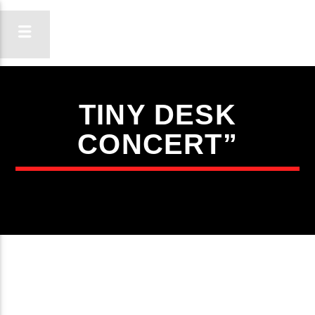
TINY DESK
ON FM
CONCERT”
LIGA-TE