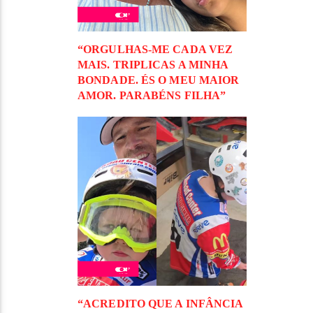
“ORGULHAS-ME CADA VEZ
MAIS. TRIPLICAS A MINHA
BONDADE. ÉS O MEU MAIOR
AMOR. PARABÉNS FILHA”
“ACREDITO QUE A INFÂNCIA