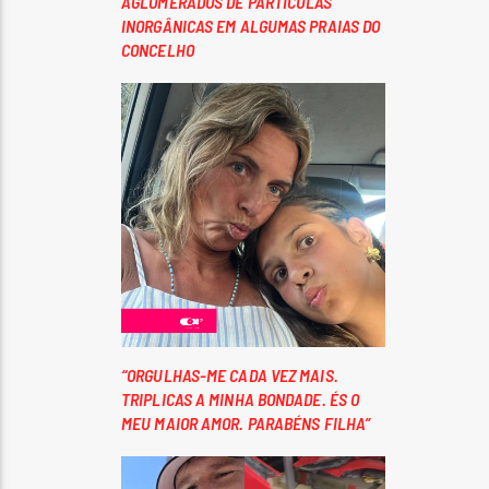
AGLOMERADOS DE PARTÍCULAS
INORGÂNICAS EM ALGUMAS PRAIAS DO
CONCELHO
“ORGULHAS-ME CADA VEZ MAIS.
TRIPLICAS A MINHA BONDADE. ÉS O
MEU MAIOR AMOR. PARABÉNS FILHA”