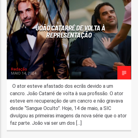
FAIXA ATUAL
TÍTULO
JOÃO CATARRÉ DE VOLTA À
ARTISTA
REPRESENTAÇÃO
Redação
MAIO 14, 2024
ON FM
O ator esteve afastado dos ecrãs devido a um
cancro. João Catarré de volta à sua profissão. O ator
esteve em recuperação de um cancro e não gravava
desde “Sangue Oculto”. Hoje, 14 de maio, a SIC
divulgou as primeiras imagens da nova série que o ator
faz parte. João vai ser um dos […]