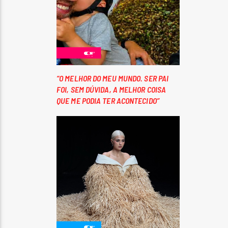
“O MELHOR DO MEU MUNDO. SER PAI
FOI, SEM DÚVIDA, A MELHOR COISA
QUE ME PODIA TER ACONTECIDO”