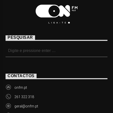
PESQUISAR
CONTACTOS
onfm.pt
261 322 318
geral@onfm.pt