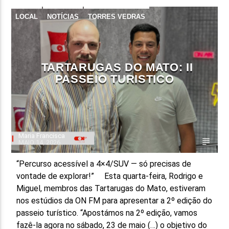
LOCAL
NOTÍCIAS
TORRES VEDRAS
FAIXA ATUAL
TÍTULO
ARTISTA
TARTARUGAS DO MATO: II
PASSEIO TURISTICO
ON FM
Maria Francisca
MAIO 14, 2026
“Percurso acessível a 4×4/SUV — só precisas de
vontade de explorar!” Esta quarta-feira, Rodrigo e
Miguel, membros das Tartarugas do Mato, estiveram
nos estúdios da ON FM para apresentar a 2º edição do
passeio turístico. “Apostámos na 2º edição, vamos
fazê-la agora no sábado, 23 de maio (…) o objetivo do