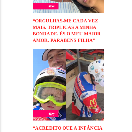
“ORGULHAS-ME CADA VEZ
MAIS. TRIPLICAS A MINHA
BONDADE. ÉS O MEU MAIOR
AMOR. PARABÉNS FILHA”
“ACREDITO QUE A INFÂNCIA