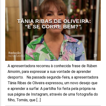
FAIXA ATUAL
TÍTULO
TÂNIA RIBAS DE OLIVEIRA:
ARTISTA
“E SE CORRE BEM?”
Redação
NOVEMBRO 12, 2024
ON FM
A apresentadora recorreu à conhecida frase de Rúben
Amorim, para expressar a sua vontade de aprender
desporto. Na passada segunda-feira, a apresentadora
Tânia Ribas de Oliveira expressou, um novo desejo que
e aprender a surfar. A partilha foi feita pela própria na
sua página de Instagram, através de uma fotografia do
filho, Tomás, que […]