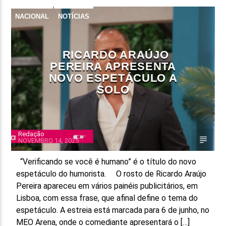
NACIONAL
NOTÍCIAS
FAIXA ATUAL
TÍTULO
ARTISTA
RICARDO ARAÚJO
PEREIRA APRESENTA
NOVO ESPETÁCULO A
SOLO
ON FM
Redação
NOVEMBRO 14, 2025
“Verificando se você é humano” é o título do novo
espetáculo do humorista. O rosto de Ricardo Araújo
Pereira apareceu em vários painéis publicitários, em
Lisboa, com essa frase, que afinal define o tema do
espetáculo. A estreia está marcada para 6 de junho, no
MEO Arena, onde o comediante apresentará o […]