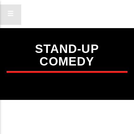
STAND-UP
ON FM
COMEDY
LIGA-TE