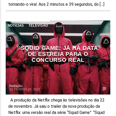
tornando-o viral. Aos 2 minutos e 39 segundos, do […]
NOTÍCIAS
TELEVISÃO
SQUID GAME: JÁ HÁ DATA
DE ESTREIA PARA O
CONCURSO REAL
Redação
SETEMBRO 23, 2023
A produção da Netflix chega às televisões no dia 22
de novembro. Já saiu o trailer da nova produção da
Netflix: uma versão real da série “Squid Game”. “Squid