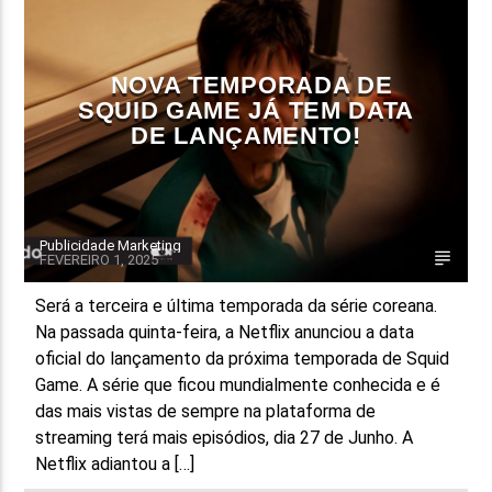
FAIXA ATUAL
TÍTULO
NOVA TEMPORADA DE
ARTISTA
SQUID GAME JÁ TEM DATA
DE LANÇAMENTO!
Publicidade Marketing
FEVEREIRO 1, 2025
ON FM
Será a terceira e última temporada da série coreana.
Na passada quinta-feira, a Netflix anunciou a data
oficial do lançamento da próxima temporada de Squid
Game. A série que ficou mundialmente conhecida e é
das mais vistas de sempre na plataforma de
streaming terá mais episódios, dia 27 de Junho. A
Netflix adiantou a […]