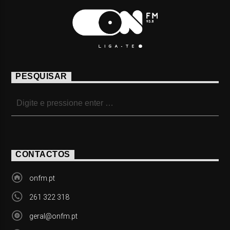
PESQUISAR
CONTACTOS
onfm.pt
261 322 318
geral@onfm.pt