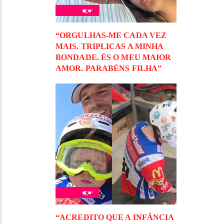
“ORGULHAS-ME CADA VEZ
MAIS. TRIPLICAS A MINHA
BONDADE. ÉS O MEU MAIOR
AMOR. PARABÉNS FILHA”
“ACREDITO QUE A INFÂNCIA