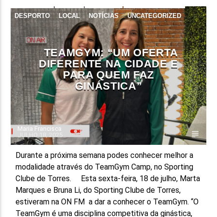
DESPORTO
LOCAL
NOTÍCIAS
UNCATEGORIZED
FAIXA ATUAL
TÍTULO
ARTISTA
TEAMGYM: “UM OFERTA
DIFERENTE NA CIDADE E
PARA QUEM FAZ
GINÁSTICA”
ON FM
Maria Francisca
JULHO 18, 2025
Durante a próxima semana podes conhecer melhor a
modalidade através do TeamGym Camp, no Sporting
Clube de Torres. Esta sexta-feira, 18 de julho, Marta
Marques e Bruna Li, do Sporting Clube de Torres,
estiveram na ON FM a dar a conhecer o TeamGym. “O
TeamGym é uma disciplina competitiva da ginástica,