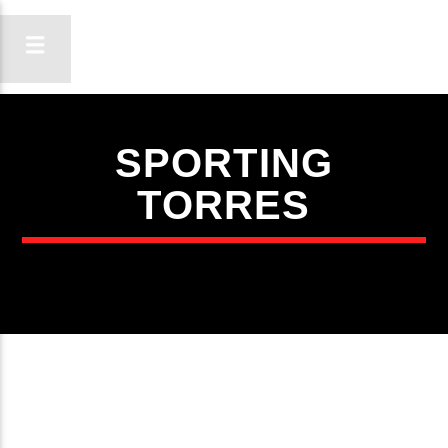
SPORTING
ON FM
TORRES
LIGA-TE