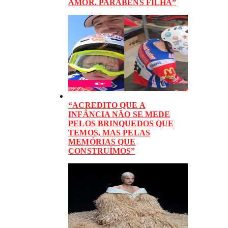
AMOR. PARABÉNS FILHA”
“ACREDITO QUE A
INFÂNCIA NÃO SE MEDE
PELOS BRINQUEDOS QUE
TEMOS, MAS PELAS
MEMÓRIAS QUE
CONSTRUÍMOS”