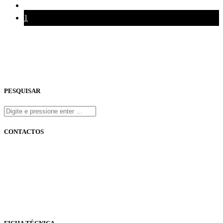
1
PESQUISAR
CONTACTOS
onfm.pt
261 322 318
geral@onfm.pt
Rua Ana Maria Bastos, Bloco 1, Lojas 7 e 8 - Torres Vedras