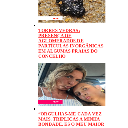
TORRES VEDRAS:
PRESENÇA DE
AGLOMERADOS DE
PARTÍCULAS INORGÂNICAS
EM ALGUMAS PRAIAS DO
CONCELHO
“ORGULHAS-ME CADA VEZ
MAIS. TRIPLICAS A MINHA
BONDADE. ÉS O MEU MAIOR