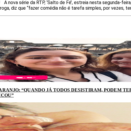
! A nova série da RTP, ‘Salto de Fé’, estreia nesta segunda-fei
roga, diz que “fazer comédia não é tarefa simples, por vezes, te
ARANJO: “QUANDO JÁ TODOS DESISTIRAM, PODEM TER
ICOU”