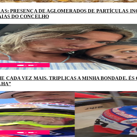
AS: PRESENÇA DE AGLOMERADOS DE PARTÍCULAS I
AIAS DO CONCELHO
E CADA VEZ MAIS. TRIPLICAS A MINHA BONDADE. ÉS
LHA”