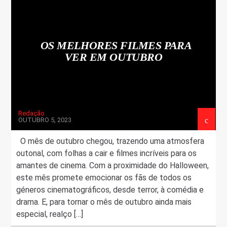
FAIXA ATUAL
TÍTULO
OS MELHORES FILMES PARA
ARTISTA
VER EM OUTUBRO
Redação
OUTUBRO 5, 2023
ON FM
O mês de outubro chegou, trazendo uma atmosfera
outonal, com folhas a cair e filmes incríveis para os
amantes de cinema. Com a proximidade do Halloween,
este mês promete emocionar os fãs de todos os
géneros cinematográficos, desde terror, à comédia e
drama. E, para tornar o mês de outubro ainda mais
especial, realço […]