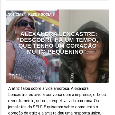
NOTÍCIAS
REDES SOCIAIS
ALEXANDRA LENCASTRE:
“DESCOBRI, HÁ UM TEMPO,
QUE TENHO UM CORAÇÃO
MUITO PEQUENINO”.
Redação
SETEMBRO 24, 2024
A atriz falou sobre a vida amorosa. Alexandra
Lencastre esteve a conversa com a imprensa, e falou,
recentemente, sobre a respetiva vida amorosa. Os
jornalistas da SELFIE quiseram saber como está o
coração da atriz e a artista deu uma resposta única.