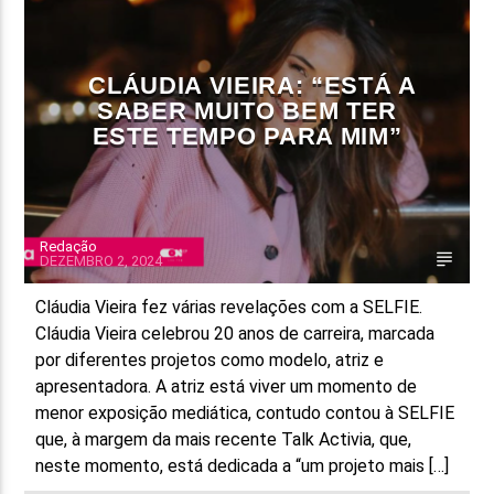
FAIXA ATUAL
TÍTULO
CLÁUDIA VIEIRA: “ESTÁ A
ARTISTA
SABER MUITO BEM TER
ESTE TEMPO PARA MIM”
Redação
DEZEMBRO 2, 2024
ON FM
Cláudia Vieira fez várias revelações com a SELFIE.
Cláudia Vieira celebrou 20 anos de carreira, marcada
por diferentes projetos como modelo, atriz e
apresentadora. A atriz está viver um momento de
menor exposição mediática, contudo contou à SELFIE
que, à margem da mais recente Talk Activia, que,
neste momento, está dedicada a “um projeto mais […]