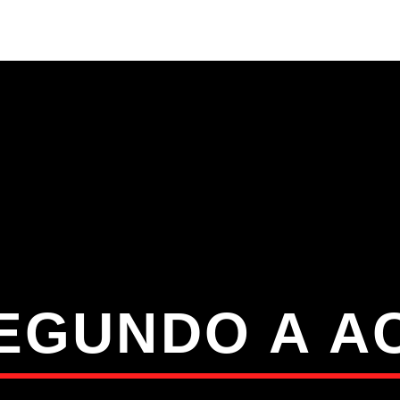
S
VÍDEOS
TORRES VEDRAS
CONT
ATUAL
ULO
TA
EGUNDO A A