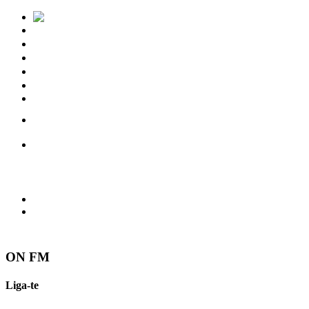
Notícias
Eventos
Vídeos
Torres Vedras
Contactos
ON FM
Liga-te