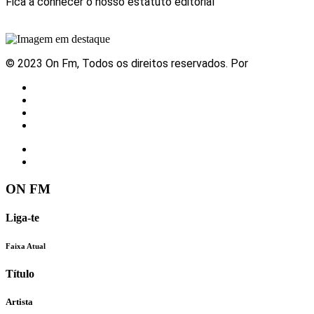
Fica a conhecer o nosso estatuto editorial
Sabe mais
© 2023 On Fm, Todos os direitos reservados. Por
Slingshot
Notícias
Eventos
Vídeos
Contactos
ON FM
Liga-te
Faixa Atual
Título
Artista