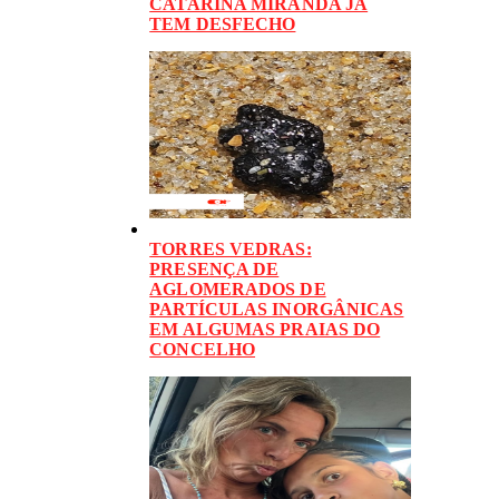
CATARINA MIRANDA JÁ
TEM DESFECHO
TORRES VEDRAS:
PRESENÇA DE
AGLOMERADOS DE
PARTÍCULAS INORGÂNICAS
EM ALGUMAS PRAIAS DO
CONCELHO