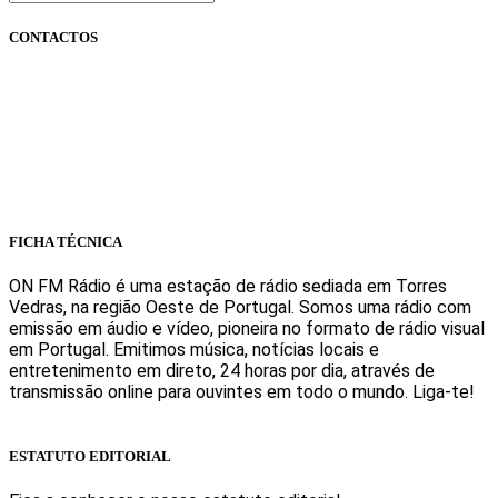
CONTACTOS
onfm.pt
261 322 318
geral@onfm.pt
Rua Ana Maria Bastos, Bloco 1, Lojas 7 e 8 - Torres Vedras
FICHA TÉCNICA
ON FM Rádio é uma estação de rádio sediada em Torres
Vedras, na região Oeste de Portugal. Somos uma rádio com
emissão em áudio e vídeo, pioneira no formato de rádio visual
em Portugal. Emitimos música, notícias locais e
entretenimento em direto, 24 horas por dia, através de
transmissão online para ouvintes em todo o mundo. Liga-te!
Sabe mais
ESTATUTO EDITORIAL