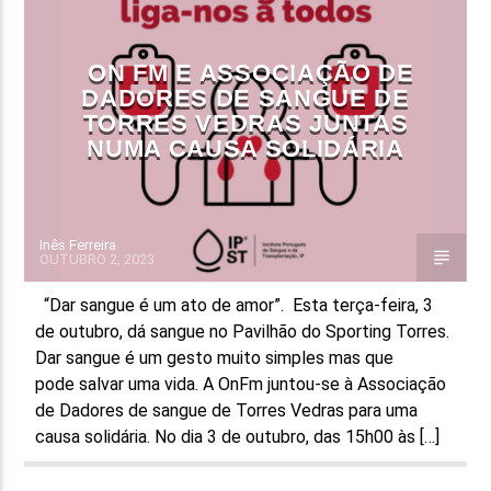
FAIXA ATUAL
ON FM E ASSOCIAÇÃO DE
TÍTULO
DADORES DE SANGUE DE
ARTISTA
TORRES VEDRAS JUNTAS
NUMA CAUSA SOLIDÁRIA
Inês Ferreira
OUTUBRO 2, 2023
ON FM
“Dar sangue é um ato de amor”. Esta terça-feira, 3
de outubro, dá sangue no Pavilhão do Sporting Torres.
Dar sangue é um gesto muito simples mas que
pode salvar uma vida. A OnFm juntou-se à Associação
de Dadores de sangue de Torres Vedras para uma
causa solidária. No dia 3 de outubro, das 15h00 às […]