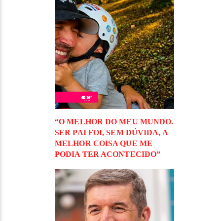
“O MELHOR DO MEU MUNDO.
SER PAI FOI, SEM DÚVIDA, A
MELHOR COISA QUE ME
PODIA TER ACONTECIDO”