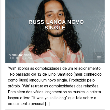
FAIXA ATUAL
TÍTULO
RUSS LANÇA NOVO
ARTISTA
SINGLE
Maria Francisca
JULHO 17, 2024
ON FM
“Win” aborda as complexidades de um relacionamento.
No passado dia 12 de julho, Santiago (mais conhecido
como Russ) lançou um novo single. Produzido pelo
prórpio, “Win” retrata as complexidades das relações.
Para além dos vários lançamentos na música, o artista
lançou o livro “It was you all along” que fala sobre o
crescimento pessoal […]