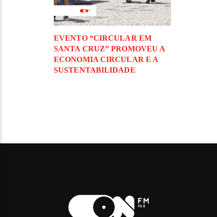
EVENTO “CIRCULAR EM
SANTA CRUZ” PROMOVEU A
ECONOMIA CIRCULAR E A
SUSTENTABILIDADE