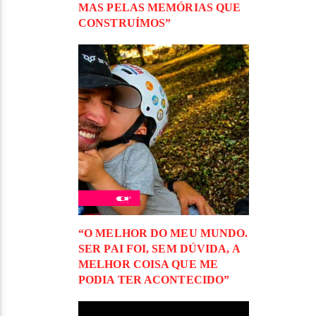
MAS PELAS MEMÓRIAS QUE
CONSTRUÍMOS”
“O MELHOR DO MEU MUNDO.
SER PAI FOI, SEM DÚVIDA, A
MELHOR COISA QUE ME
PODIA TER ACONTECIDO”