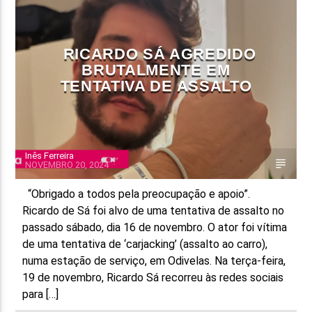
FAIXA ATUAL
TÍTULO
RICARDO SÁ AGREDIDO
ARTISTA
BRUTALMENTE EM
TENTATIVA DE ASSALTO
Inês Ferreira
NOVEMBRO 20, 2024
ON FM
“Obrigado a todos pela preocupação e apoio”.
Ricardo de Sá foi alvo de uma tentativa de assalto no
passado sábado, dia 16 de novembro. O ator foi vítima
de uma tentativa de ‘carjacking’ (assalto ao carro),
numa estação de serviço, em Odivelas. Na terça-feira,
19 de novembro, Ricardo Sá recorreu às redes sociais
para […]