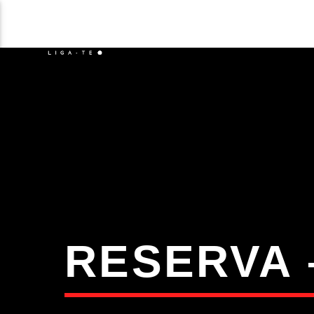
NOTÍCIAS
EVENTO
FAIXA 
ON FM
TÍT
LIGA-TE
ARTIS
RESERVA 