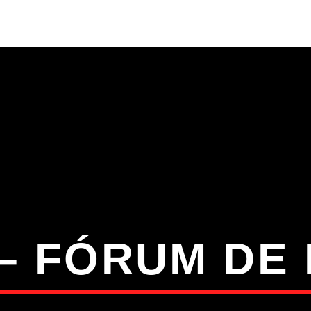
S
VÍDEOS
TORRES VEDRAS
CONT
ATUAL
ULO
TA
– FÓRUM DE