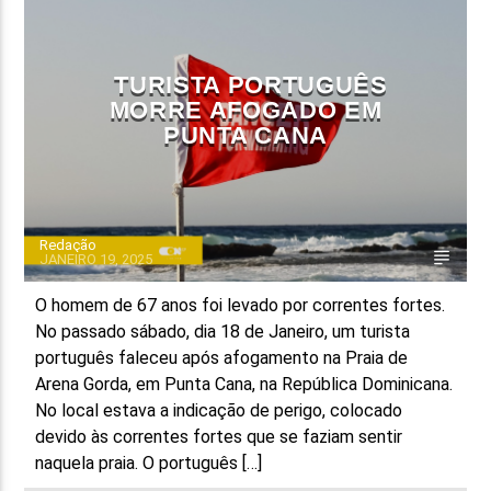
FAIXA ATUAL
TÍTULO
TURISTA PORTUGUÊS
ARTISTA
MORRE AFOGADO EM
PUNTA CANA
Redação
JANEIRO 19, 2025
ON FM
O homem de 67 anos foi levado por correntes fortes.
No passado sábado, dia 18 de Janeiro, um turista
português faleceu após afogamento na Praia de
Arena Gorda, em Punta Cana, na República Dominicana.
No local estava a indicação de perigo, colocado
devido às correntes fortes que se faziam sentir
naquela praia. O português […]