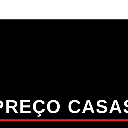
S
VÍDEOS
TORRES VEDRAS
CONT
ATUAL
ULO
TA
PREÇO CASA