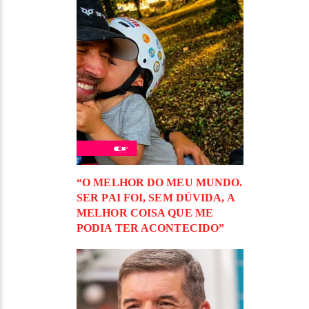
“O MELHOR DO MEU MUNDO.
SER PAI FOI, SEM DÚVIDA, A
MELHOR COISA QUE ME
PODIA TER ACONTECIDO”