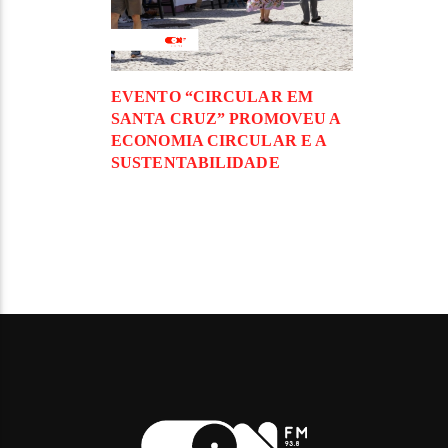
EVENTO “CIRCULAR EM
SANTA CRUZ” PROMOVEU A
ECONOMIA CIRCULAR E A
SUSTENTABILIDADE