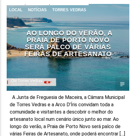
LOCAL
NOTÍCIAS
TORRES VEDRAS
FAIXA ATUAL
TÍTULO
ARTISTA
AO LONGO DO VERÃO, A
PRAIA DE PORTO NOVO
SERÁ PALCO DE VÁRIAS
FEIRAS DE ARTESANATO
ON FM
CM Torres Vedras
JULHO 4, 2026
A Junta de Freguesia de Maceira, a Câmara Municipal
de Torres Vedras e a Arco D’Íris convidam toda a
comunidade e visitantes a descobrir o melhor do
artesanato local num cenário único junto ao mar. Ao
longo do verão, a Praia de Porto Novo será palco de
várias Feiras de Artesanato, onde poderá encontrar […]