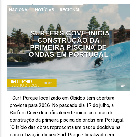
NACIONAL
NOTÍCIAS
REGIONAL
FAIXA ATUAL
TÍTULO
ARTISTA
SURFERS COVE INICIA
CONSTRUÇÃO DA
PRIMEIRA PISCINA DE
ONDAS EM PORTUGAL
ON FM
Inês Ferreira
JULHO 21, 2025
Surf Parque localizado em Óbidos tem abertura
prevista para 2026. No passado dia 17 de julho, a
Surfers Cove deu oficialmente início às obras de
construção da primeira piscina de ondas em Portugal.
“O início das obras representa um passo decisivo na
concretização do seu Surf Parque localizado em