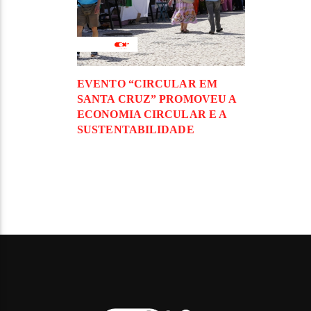
EVENTO “CIRCULAR EM
SANTA CRUZ” PROMOVEU A
ECONOMIA CIRCULAR E A
SUSTENTABILIDADE