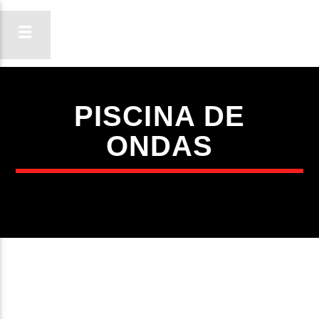
PISCINA DE
ON FM
ONDAS
LIGA-TE