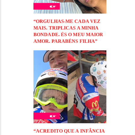
“ORGULHAS-ME CADA VEZ
MAIS. TRIPLICAS A MINHA
BONDADE. ÉS O MEU MAIOR
AMOR. PARABÉNS FILHA”
“ACREDITO QUE A INFÂNCIA