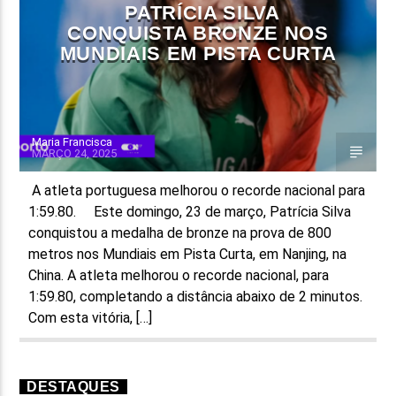
PATRÍCIA SILVA
CONQUISTA BRONZE NOS
FAIXA ATUAL
MUNDIAIS EM PISTA CURTA
TÍTULO
ARTISTA
Maria Francisca
MARÇO 24, 2025
A atleta portuguesa melhorou o recorde nacional para
1:59.80. Este domingo, 23 de março, Patrícia Silva
ON FM
conquistou a medalha de bronze na prova de 800
metros nos Mundiais em Pista Curta, em Nanjing, na
China. A atleta melhorou o recorde nacional, para
1:59.80, completando a distância abaixo de 2 minutos.
Com esta vitória, […]
DESTAQUES