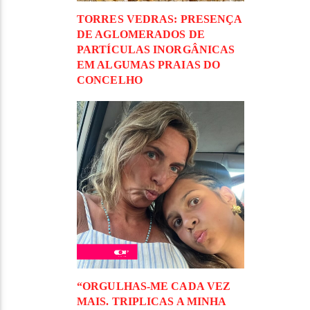
TORRES VEDRAS: PRESENÇA
DE AGLOMERADOS DE
PARTÍCULAS INORGÂNICAS
EM ALGUMAS PRAIAS DO
CONCELHO
“ORGULHAS-ME CADA VEZ
MAIS. TRIPLICAS A MINHA