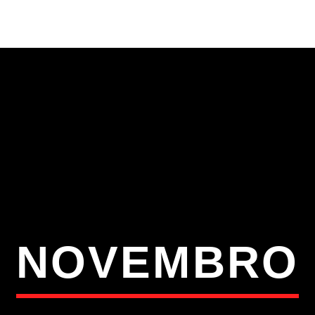
S
VÍDEOS
TORRES VEDRAS
CONT
ATUAL
ULO
TA
NOVEMBRO