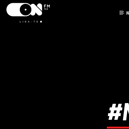
N
FAIXA ATU
ON FM
TÍTUL
LIGA-TE
ARTISTA
#