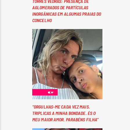
TORRES VEDRAS: PRESENÇA DE
AGLOMERADOS DE PARTÍCULAS
INORGÂNICAS EM ALGUMAS PRAIAS DO
CONCELHO
“ORGULHAS-ME CADA VEZ MAIS.
TRIPLICAS A MINHA BONDADE. ÉS O
MEU MAIOR AMOR. PARABÉNS FILHA”