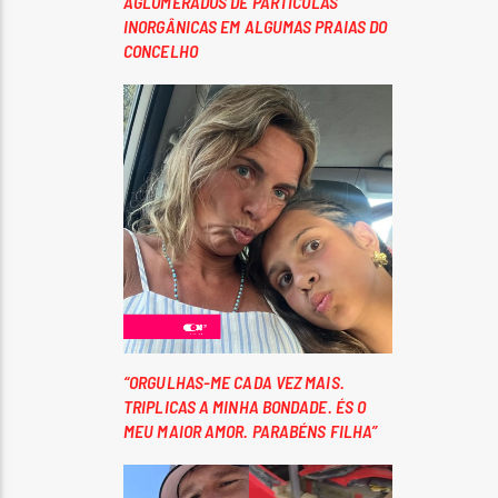
AGLOMERADOS DE PARTÍCULAS
INORGÂNICAS EM ALGUMAS PRAIAS DO
CONCELHO
“ORGULHAS-ME CADA VEZ MAIS.
TRIPLICAS A MINHA BONDADE. ÉS O
MEU MAIOR AMOR. PARABÉNS FILHA”