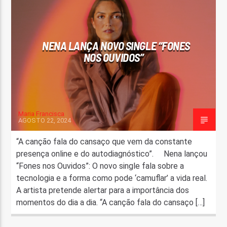
FAIXA ATUAL
TÍTULO
NENA LANÇA NOVO SINGLE “FONES
ARTISTA
NOS OUVIDOS”
Maria Francisca
AGOSTO 22, 2024
ON FM
“A canção fala do cansaço que vem da constante
presença online e do autodiagnóstico”. Nena lançou
“Fones nos Ouvidos”: O novo single fala sobre a
tecnologia e a forma como pode ‘camuflar’ a vida real.
A artista pretende alertar para a importância dos
momentos do dia a dia. “A canção fala do cansaço […]