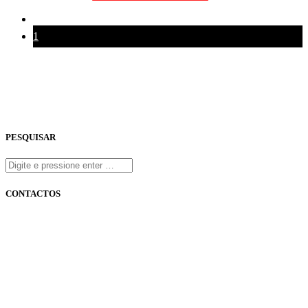
1
PESQUISAR
CONTACTOS
onfm.pt
261 322 318
geral@onfm.pt
Rua Ana Maria Bastos, Bloco 1, Lojas 7 e 8 - Torres Vedras