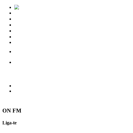
Notícias
Eventos
Vídeos
Torres Vedras
Contactos
ON FM
Liga-te