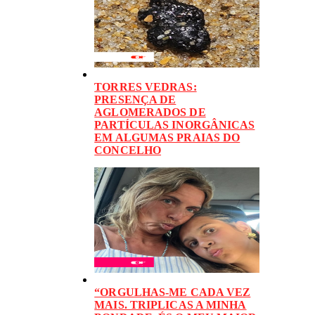
TORRES VEDRAS:
PRESENÇA DE
AGLOMERADOS DE
PARTÍCULAS INORGÂNICAS
EM ALGUMAS PRAIAS DO
CONCELHO
“ORGULHAS-ME CADA VEZ
MAIS. TRIPLICAS A MINHA