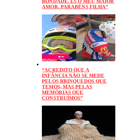
BONDADE. ÉS O MEU MAIOR
AMOR. PARABÉNS FILHA”
“ACREDITO QUE A
INFÂNCIA NÃO SE MEDE
PELOS BRINQUEDOS QUE
TEMOS, MAS PELAS
MEMÓRIAS QUE
CONSTRUÍMOS”