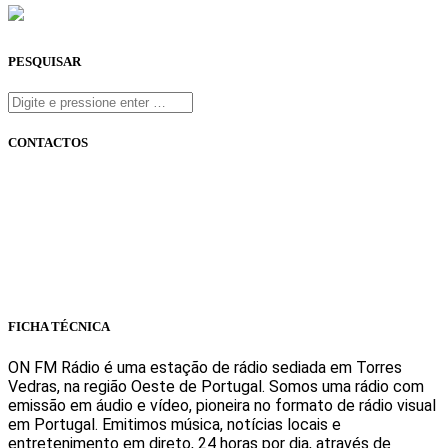
PESQUISAR
CONTACTOS
onfm.pt
261 322 318
geral@onfm.pt
Rua Ana Maria Bastos, Bloco 1, Lojas 7 e 8 - Torres Vedras
FICHA TÉCNICA
ON FM Rádio é uma estação de rádio sediada em Torres
Vedras, na região Oeste de Portugal. Somos uma rádio com
emissão em áudio e vídeo, pioneira no formato de rádio visual
em Portugal. Emitimos música, notícias locais e
entretenimento em direto, 24 horas por dia, através de