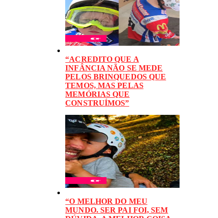
“ACREDITO QUE A
INFÂNCIA NÃO SE MEDE
PELOS BRINQUEDOS QUE
TEMOS, MAS PELAS
MEMÓRIAS QUE
CONSTRUÍMOS”
“O MELHOR DO MEU
MUNDO. SER PAI FOI, SEM