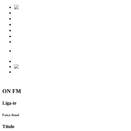
Notícias
Eventos
Vídeos
Torres Vedras
Contactos
ON FM
Liga-te
Faixa Atual
Título