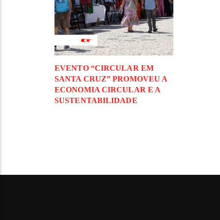
EVENTO “CIRCULAR EM
SANTA CRUZ” PROMOVEU A
ECONOMIA CIRCULAR E A
SUSTENTABILIDADE