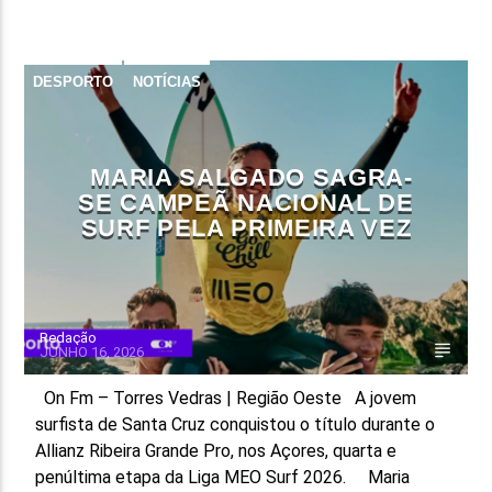
FAIXA ATUAL
TÍTULO
DESPORTO
NOTÍCIAS
ARTISTA
MARIA SALGADO SAGRA-
SE CAMPEÃ NACIONAL DE
SURF PELA PRIMEIRA VEZ
ON FM
Redação
JUNHO 16, 2026
On Fm – Torres Vedras | Região Oeste A jovem
surfista de Santa Cruz conquistou o título durante o
Allianz Ribeira Grande Pro, nos Açores, quarta e
penúltima etapa da Liga MEO Surf 2026. Maria