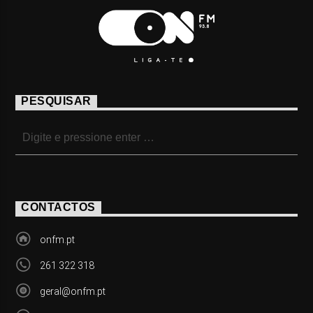
PESQUISAR
CONTACTOS
onfm.pt
261 322 318
geral@onfm.pt