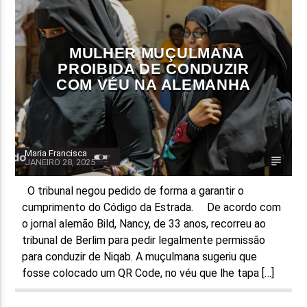
FAIXA ATUAL
TÍTULO
MULHER MUÇULMANA
ARTISTA
PROIBIDA DE CONDUZIR
COM VÉU NA ALEMANHA
Maria Francisca
JANEIRO 28, 2025
ON FM
O tribunal negou pedido de forma a garantir o
cumprimento do Código da Estrada. De acordo com
o jornal alemão Bild, Nancy, de 33 anos, recorreu ao
tribunal de Berlim para pedir legalmente permissão
para conduzir de Niqab. A muçulmana sugeriu que
fosse colocado um QR Code, no véu que lhe tapa […]