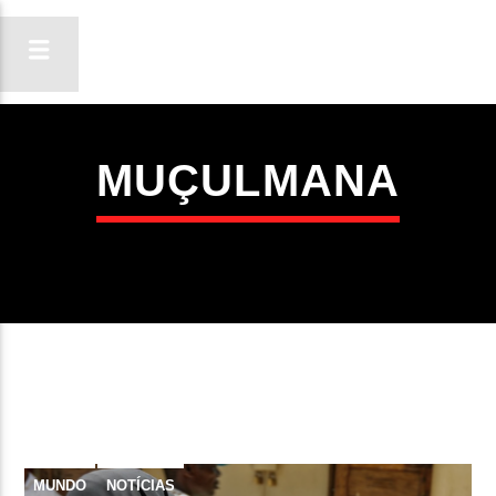
MUÇULMANA
ON FM
LIGA-TE
MUNDO
NOTÍCIAS