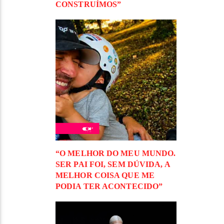
CONSTRUÍMOS”
“O MELHOR DO MEU MUNDO.
SER PAI FOI, SEM DÚVIDA, A
MELHOR COISA QUE ME
PODIA TER ACONTECIDO”