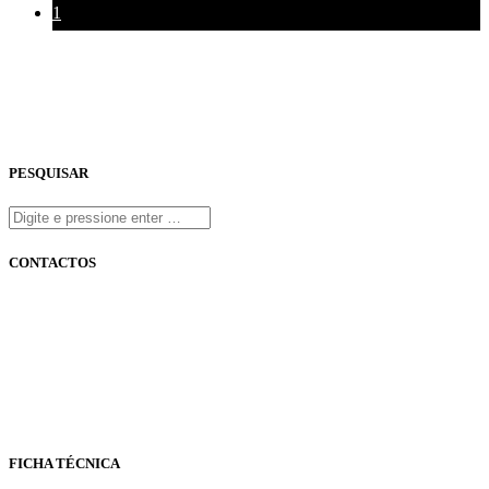
1
PESQUISAR
CONTACTOS
onfm.pt
261 322 318
geral@onfm.pt
Rua Ana Maria Bastos, Bloco 1, Lojas 7 e 8 - Torres Vedras
FICHA TÉCNICA