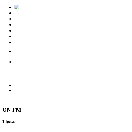
Notícias
Eventos
Vídeos
Torres Vedras
Contactos
ON FM
Liga-te