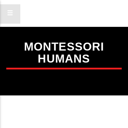
MONTESSORI
ON FM
HUMANS
LIGA-TE