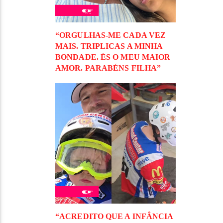
“ORGULHAS-ME CADA VEZ
MAIS. TRIPLICAS A MINHA
BONDADE. ÉS O MEU MAIOR
AMOR. PARABÉNS FILHA”
“ACREDITO QUE A INFÂNCIA