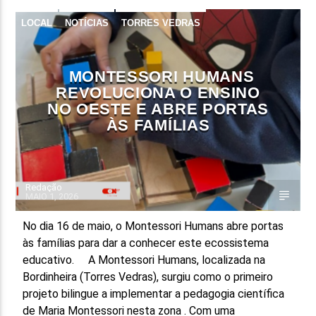
LOCAL
NOTÍCIAS
TORRES VEDRAS
FAIXA ATUAL
TÍTULO
ARTISTA
MONTESSORI HUMANS
REVOLUCIONA O ENSINO
NO OESTE E ABRE PORTAS
ÀS FAMÍLIAS
ON FM
Redação
MAIO 1, 2026
No dia 16 de maio, o Montessori Humans abre portas
às famílias para dar a conhecer este ecossistema
educativo. A Montessori Humans, localizada na
Bordinheira (Torres Vedras), surgiu como o primeiro
projeto bilingue a implementar a pedagogia científica
de Maria Montessori nesta zona . Com uma