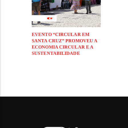
EVENTO “CIRCULAR EM
SANTA CRUZ” PROMOVEU A
ECONOMIA CIRCULAR E A
SUSTENTABILIDADE