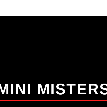
S
VÍDEOS
TORRES VEDRAS
CONT
ATUAL
ULO
TA
MINI MISTER