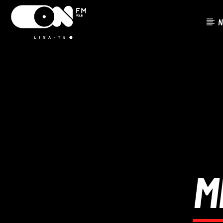
N
FAIXA ATU
ON FM
TÍTUL
LIGA-TE
ARTISTA
M