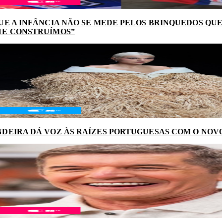
UE A INFÂNCIA NÃO SE MEDE PELOS BRINQUEDOS QUE
UE CONSTRUÍMOS”
DEIRA DÁ VOZ ÀS RAÍZES PORTUGUESAS COM O NOV