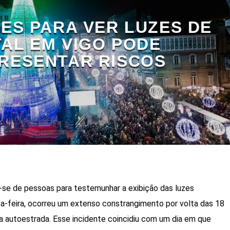
ES PARA VER LUZES DE
AL EM VIGO PODE
RESENTAR RISCOS
se de pessoas para testemunhar a exibição das luzes
a-feira, ocorreu um extenso constrangimento por volta das 18
 a autoestrada. Esse incidente coincidiu com um dia em que