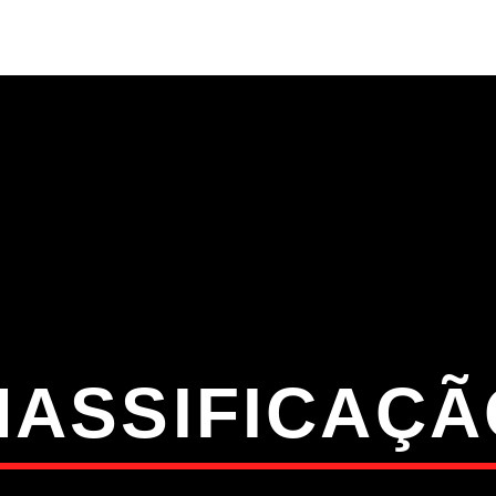
S
VÍDEOS
TORRES VEDRAS
CONT
ATUAL
ULO
TA
MASSIFICAÇÃ