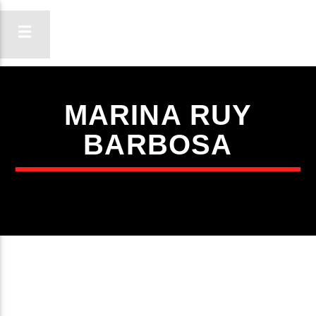
MARINA RUY
ON FM
BARBOSA
LIGA-TE