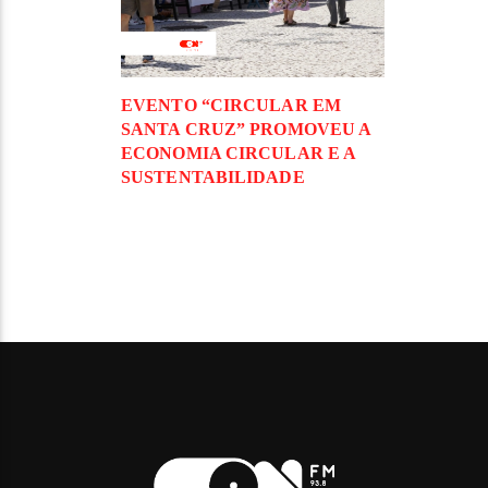
EVENTO “CIRCULAR EM
SANTA CRUZ” PROMOVEU A
ECONOMIA CIRCULAR E A
SUSTENTABILIDADE