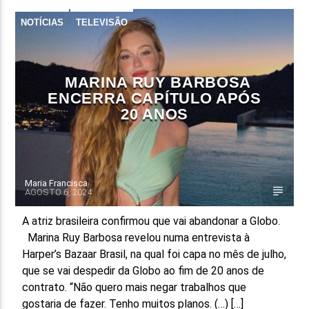
NOTÍCIAS
TELEVISÃO
FAIXA ATUAL
TÍTULO
ARTISTA
MARINA RUY BARBOSA
ENCERRA CAPÍTULO APÓS
20 ANOS
ON FM
Maria Francisca
AGOSTO 6, 2024
A atriz brasileira confirmou que vai abandonar a Globo.
Marina Ruy Barbosa revelou numa entrevista à
Harper’s Bazaar Brasil, na qual foi capa no mês de julho,
que se vai despedir da Globo ao fim de 20 anos de
contrato. “Não quero mais negar trabalhos que
gostaria de fazer. Tenho muitos planos. (…) […]