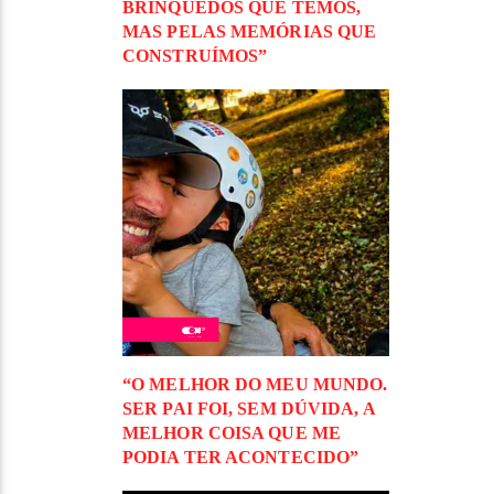
BRINQUEDOS QUE TEMOS,
MAS PELAS MEMÓRIAS QUE
CONSTRUÍMOS”
“O MELHOR DO MEU MUNDO.
SER PAI FOI, SEM DÚVIDA, A
MELHOR COISA QUE ME
PODIA TER ACONTECIDO”