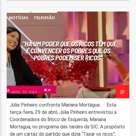
NOTÍCIAS
TELEVISÃO
“HÁ UM PODER QUE OS RICOS TÊM QUE
É CONVENCER OS POBRES QUE OS
POBRES PODEM SER RICOS”
Maria Francisca
ABRIL 30, 2025
Júlia Pinheiro confronta Mariana Mortágua. Esta
terça-feira, 29 de abril, Júlia Pinheiro entrevistou a
Coordenadora do Bloco de Esquerda, Mariana
Mortágua, no programa das tardes da SIC. A propósito
de um cartaz do partido que dizia “Taxar os ricos”,