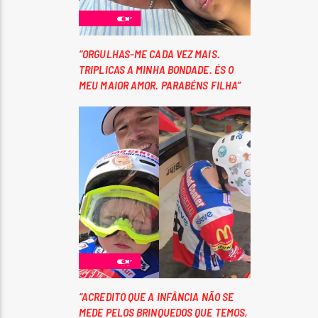
“ORGULHAS-ME CADA VEZ MAIS.
TRIPLICAS A MINHA BONDADE. ÉS O
MEU MAIOR AMOR. PARABÉNS FILHA”
“ACREDITO QUE A INFÂNCIA NÃO SE
MEDE PELOS BRINQUEDOS QUE TEMOS,