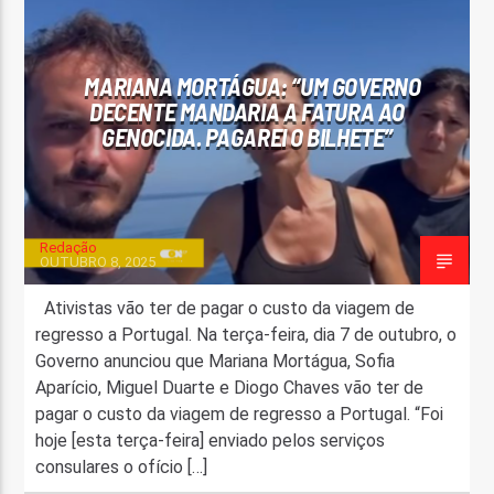
FAIXA ATUAL
TÍTULO
MARIANA MORTÁGUA: “UM GOVERNO
ARTISTA
DECENTE MANDARIA A FATURA AO
GENOCIDA. PAGAREI O BILHETE”
Redação
OUTUBRO 8, 2025
ON FM
Ativistas vão ter de pagar o custo da viagem de
regresso a Portugal. Na terça-feira, dia 7 de outubro, o
Governo anunciou que Mariana Mortágua, Sofia
Aparício, Miguel Duarte e Diogo Chaves vão ter de
pagar o custo da viagem de regresso a Portugal. “Foi
hoje [esta terça-feira] enviado pelos serviços
consulares o ofício […]