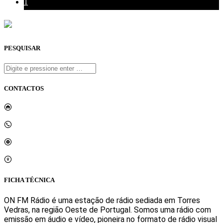
1
PESQUISAR
CONTACTOS
onfm.pt
261 322 318
geral@onfm.pt
Rua Ana Maria Bastos, Bloco 1, Lojas 7 e 8 - Torres Vedras
FICHA TÉCNICA
ON FM Rádio é uma estação de rádio sediada em Torres
Vedras, na região Oeste de Portugal. Somos uma rádio com
emissão em áudio e vídeo, pioneira no formato de rádio visual