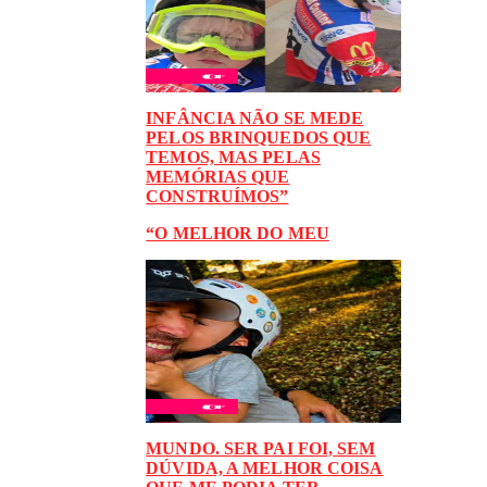
INFÂNCIA NÃO SE MEDE
PELOS BRINQUEDOS QUE
TEMOS, MAS PELAS
MEMÓRIAS QUE
CONSTRUÍMOS”
“O MELHOR DO MEU
MUNDO. SER PAI FOI, SEM
DÚVIDA, A MELHOR COISA