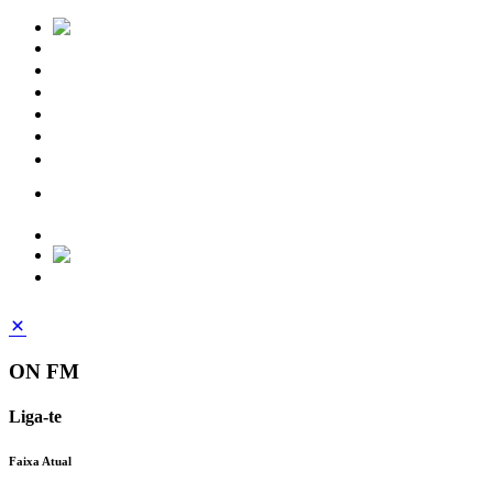
Notícias
Eventos
Vídeos
Torres Vedras
Contactos
ON FM
Liga-te
Faixa Atual