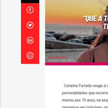
“QUE A T
T
Inês Ferreira
AGOSTO 25, 2025
Catarina Furtado reagiu à 
personalidades que recorreu
morreu aos 73 anos, na seq
pensamos em príncipes, pen