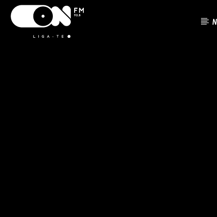
N
FAIXA ATU
ON FM
TÍTUL
LIGA-TE
ARTISTA