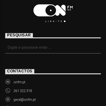
PESQUISAR
CONTACTOS
onfm.pt
261 322 318
geral@onfm.pt