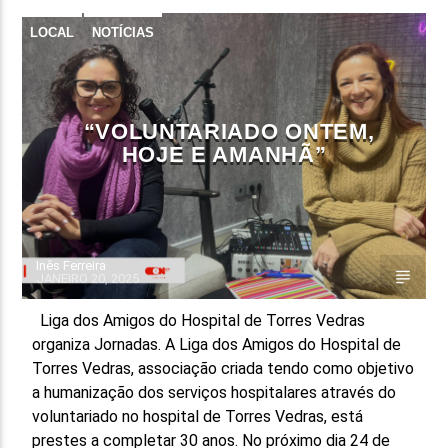
LOCAL
NOTÍCIAS
FAIXA ATUAL
TÍTULO
ARTISTA
“VOLUNTARIADO ONTEM,
HOJE E AMANHÃ”
ON FM
Inês Ferreira
JANEIRO 20, 2025
Liga dos Amigos do Hospital de Torres Vedras
organiza Jornadas. A Liga dos Amigos do Hospital de
Torres Vedras, associação criada tendo como objetivo
a humanização dos serviços hospitalares através do
voluntariado no hospital de Torres Vedras, está
prestes a completar 30 anos. No próximo dia 24 de