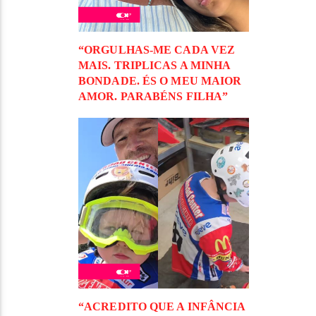
“ORGULHAS-ME CADA VEZ
MAIS. TRIPLICAS A MINHA
BONDADE. ÉS O MEU MAIOR
AMOR. PARABÉNS FILHA”
“ACREDITO QUE A INFÂNCIA