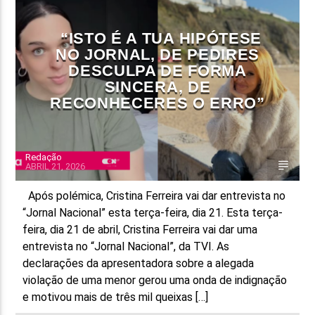
FAIXA ATUAL
“ISTO É A TUA HIPÓTESE
TÍTULO
NO JORNAL, DE PEDIRES
ARTISTA
DESCULPA DE FORMA
SINCERA, DE
RECONHECERES O ERRO”
Redação
ABRIL 21, 2026
ON FM
Após polémica, Cristina Ferreira vai dar entrevista no
“Jornal Nacional” esta terça-feira, dia 21. Esta terça-
feira, dia 21 de abril, Cristina Ferreira vai dar uma
entrevista no “Jornal Nacional”, da TVI. As
declarações da apresentadora sobre a alegada
violação de uma menor gerou uma onda de indignação
e motivou mais de três mil queixas […]