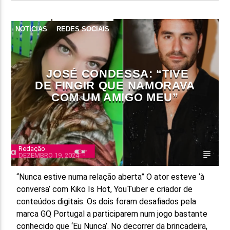
NOTÍCIAS
REDES SOCIAIS
JOSÉ CONDESSA: “TIVE
DE FINGIR QUE NAMORAVA
COM UM AMIGO MEU”
Redação
DEZEMBRO 19, 2024
“Nunca estive numa relação aberta” O ator esteve ‘à
conversa’ com Kiko Is Hot, YouTuber e criador de
conteúdos digitais. Os dois foram desafiados pela
marca GQ Portugal a participarem num jogo bastante
conhecido que ‘Eu Nunca’. No decorrer da brincadeira,