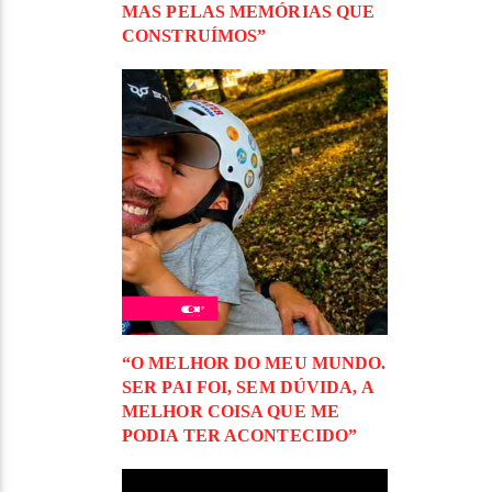
MAS PELAS MEMÓRIAS QUE
CONSTRUÍMOS”
“O MELHOR DO MEU MUNDO.
SER PAI FOI, SEM DÚVIDA, A
MELHOR COISA QUE ME
PODIA TER ACONTECIDO”