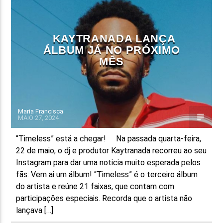
FAIXA ATUAL
TÍTULO
KAYTRANADA LANÇA
ARTISTA
ÁLBUM JÁ NO PRÓXIMO
MÊS
Maria Francisca
MAIO 27, 2024
ON FM
“Timeless” está a chegar! Na passada quarta-feira,
22 de maio, o dj e produtor Kaytranada recorreu ao seu
Instagram para dar uma noticia muito esperada pelos
fãs: Vem ai um álbum! “Timeless” é o terceiro álbum
do artista e reúne 21 faixas, que contam com
participações especiais. Recorda que o artista não
lançava […]