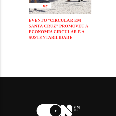
EVENTO “CIRCULAR EM
SANTA CRUZ” PROMOVEU A
ECONOMIA CIRCULAR E A
SUSTENTABILIDADE