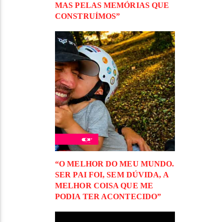
MAS PELAS MEMÓRIAS QUE
CONSTRUÍMOS”
“O MELHOR DO MEU MUNDO.
SER PAI FOI, SEM DÚVIDA, A
MELHOR COISA QUE ME
PODIA TER ACONTECIDO”