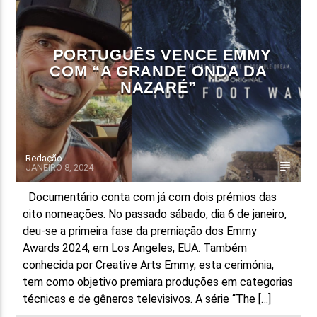
FAIXA ATUAL
TÍTULO
PORTUGUÊS VENCE EMMY
ARTISTA
COM “A GRANDE ONDA DA
NAZARÉ”
Redação
JANEIRO 8, 2024
ON FM
Documentário conta com já com dois prémios das
oito nomeações. No passado sábado, dia 6 de janeiro,
deu-se a primeira fase da premiação dos Emmy
Awards 2024, em Los Angeles, EUA. Também
conhecida por Creative Arts Emmy, esta cerimónia,
tem como objetivo premiara produções em categorias
técnicas e de gêneros televisivos. A série “The […]