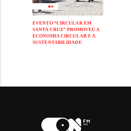
EVENTO “CIRCULAR EM
SANTA CRUZ” PROMOVEU A
ECONOMIA CIRCULAR E A
SUSTENTABILIDADE