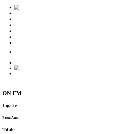
Notícias
Eventos
Vídeos
Torres Vedras
Contactos
ON FM
Liga-te
Faixa Atual
Título