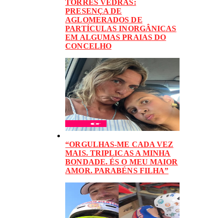
TORRES VEDRAS:
PRESENÇA DE
AGLOMERADOS DE
PARTÍCULAS INORGÂNICAS
EM ALGUMAS PRAIAS DO
CONCELHO
“ORGULHAS-ME CADA VEZ
MAIS. TRIPLICAS A MINHA
BONDADE. ÉS O MEU MAIOR
AMOR. PARABÉNS FILHA”