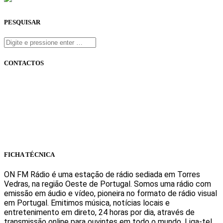
PESQUISAR
CONTACTOS
onfm.pt
261 322 318
geral@onfm.pt
Rua Ana Maria Bastos, Bloco 1, Lojas 7 e 8 - Torres Vedras
FICHA TÉCNICA
ON FM Rádio é uma estação de rádio sediada em Torres
Vedras, na região Oeste de Portugal. Somos uma rádio com
emissão em áudio e vídeo, pioneira no formato de rádio visual
em Portugal. Emitimos música, notícias locais e
entretenimento em direto, 24 horas por dia, através de
transmissão online para ouvintes em todo o mundo. Liga-te!